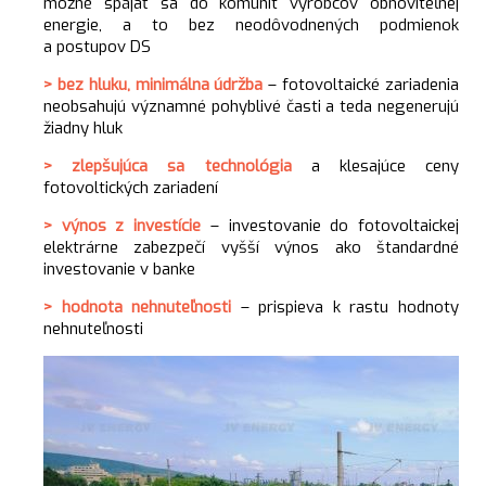
možné spájať sa do komunít výrobcov obnoviteľnej
energie, a to bez neodôvodnených podmienok
a postupov DS
> bez hluku, minimálna údržba
– fotovoltaické zariadenia
neobsahujú významné pohyblivé časti a teda negenerujú
žiadny hluk
> zlepšujúca sa technológia
a klesajúce ceny
fotovoltických zariadení
> výnos z investície
– investovanie do fotovoltaickej
elektrárne zabezpečí vyšší výnos ako štandardné
investovanie v banke
> hodnota nehnuteľnosti
– prispieva k rastu hodnoty
nehnuteľnosti