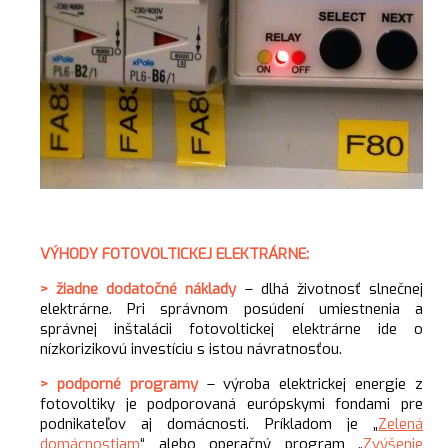
VÝHODY FOTOVOLTICKEJ ELEKTRÁRNE:
> žiadne dodatočné náklady
– dlhá životnosť slnečnej
elektrárne. Pri správnom posúdení umiestnenia a
správnej inštalácii fotovoltickej elektrárne ide o
nízkorizikovú investíciu s istou návratnosťou.
> podporné programy
– výroba elektrickej energie z
fotovoltiky je podporovaná európskymi fondami pre
podnikateľov aj domácnosti. Príkladom je „
Zelená
domácnostiam
“ alebo operačný program „
Zvýšenie