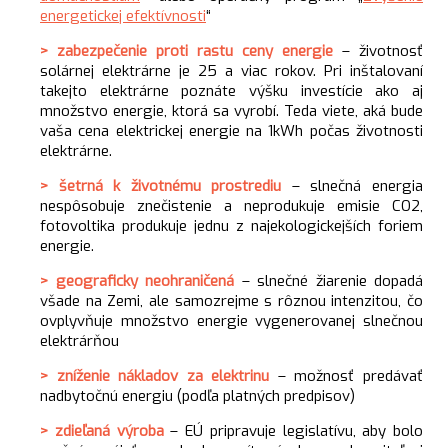
energetickej efektívnosti
“
> zabezpečenie proti rastu ceny energie
– životnosť
solárnej elektrárne je 25 a viac rokov. Pri inštalovaní
takejto elektrárne poznáte výšku investície ako aj
množstvo energie, ktorá sa vyrobí. Teda viete, aká bude
vaša cena elektrickej energie na 1kWh počas životnosti
elektrárne.
> šetrná k životnému prostrediu
– slnečná energia
nespôsobuje znečistenie a neprodukuje emisie CO2,
fotovoltika produkuje jednu z najekologickejších foriem
energie.
> geograficky neohraničená
– slnečné žiarenie dopadá
všade na Zemi, ale samozrejme s rôznou intenzitou, čo
ovplyvňuje množstvo energie vygenerovanej slnečnou
elektrárňou
> zníženie nákladov za elektrinu
– možnosť predávať
nadbytočnú energiu (podľa platných predpisov)
> zdieľaná výroba
– EÚ pripravuje legislatívu, aby bolo