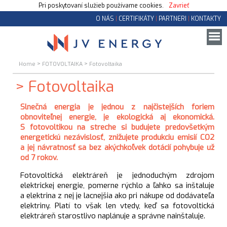
Pri poskytovaní služieb používame cookies.
Zavrieť
O NÁS
|
CERTIFIKÁTY
|
PARTNERI
|
KONTAKTY
>
>
Home
FOTOVOLTAIKA
Fotovoltaika
Fotovoltaika
Slnečná energia je jednou z najčistejších foriem
obnoviteľnej energie, je ekologická aj ekonomická.
S fotovoltikou na streche si budujete predovšetkým
energetickú nezávislosť, znižujete produkciu emisií CO2
a jej návratnosť sa bez akýchkoľvek dotácií pohybuje už
od 7 rokov.
Fotovoltická elektráreň je jednoduchým zdrojom
elektrickej energie, pomerne rýchlo a ľahko sa inštaluje
a elektrina z nej je lacnejšia ako pri nákupe od dodávateľa
elektriny. Platí to však len vtedy, keď sa fotovoltická
elektráreň starostlivo naplánuje a správne nainštaluje.